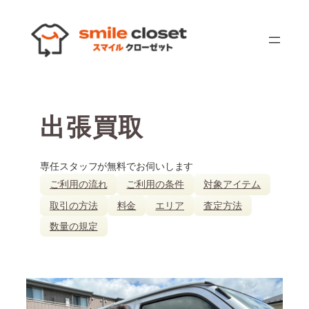
内
容
を
ス
キ
ッ
出張買取
プ
専任スタッフが無料でお伺いします
ご利用の流れ
ご利用の条件
対象アイテム
取引の方法
料金
エリア
査定方法
数量の規定